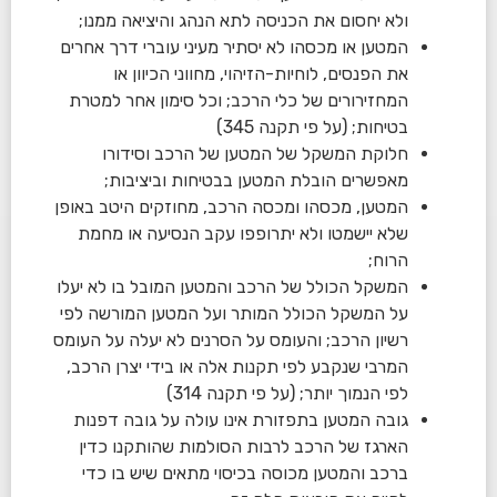
ולא יחסום את הכניסה לתא הנהג והיציאה ממנו;
המטען או מכסהו לא יסתיר מעיני עוברי דרך אחרים
את הפנסים, לוחיות-הזיהוי, מחווני הכיוון או
המחזירורים של כלי הרכב; וכל סימון אחר למטרת
בטיחות; (על פי תקנה 345)
חלוקת המשקל של המטען של הרכב וסידורו
מאפשרים הובלת המטען בבטיחות וביציבות;
המטען, מכסהו ומכסה הרכב, מחוזקים היטב באופן
שלא יישמטו ולא יתרופפו עקב הנסיעה או מחמת
הרוח;
המשקל הכולל של הרכב והמטען המובל בו לא יעלו
על המשקל הכולל המותר ועל המטען המורשה לפי
רשיון הרכב; והעומס על הסרנים לא יעלה על העומס
המרבי שנקבע לפי תקנות אלה או בידי יצרן הרכב,
לפי הנמוך יותר; (על פי תקנה 314)
גובה המטען בתפזורת אינו עולה על גובה דפנות
הארגז של הרכב לרבות הסולמות שהותקנו כדין
ברכב והמטען מכוסה בכיסוי מתאים שיש בו כדי