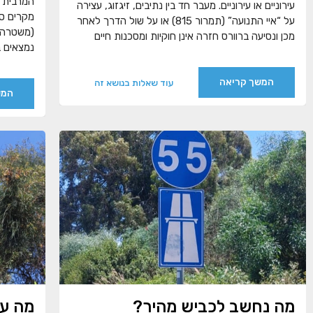
המרבית 
עירוניים או עירוניים. מעבר חד בין נתיבים, זיגזוג, עצירה
מקרים ספ
על “איי התנועה” (תמרור 815) או על שול הדרך לאחר
(משטרה, 
מכן ונסיעה ברוורס חזרה אינן חוקיות ומסכנות חיים
נמצאים ב
המשך קריאה
עוד שאלות בנושא זה
המש
מה נחשב לכביש מהיר?
מה עו