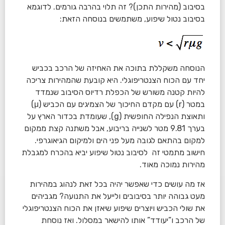
בסיבוב (מהירות התכן)? זה תלוי בהרבה גורמים. לדוגמא
בסיבוב נטול שיפוע, משתמשים בנוסחה הזאת:
הנוסחה משקללת בתוכה את האחיזה של הרכב בכביש
יחד עם הכוח הצנטריפוגלי. היא קובעת שהמהירות צריכה
להיות קטנה משורש של הכפלת רדיוס הסיבוב שנמדד
במטר (r) עם מקדם החיכוך של הצמיגים עם הכביש (μ)
ותאוצת הנפילה החופשית (g), שעומדת בכדור הארץ על
בערך 9.81 מטר לשנייה בריבוע, אבל משתנה קצת ממקום
למקום בהתאם לגובה מעל פני הים ולמיקום הגיאוגרפי.
חישוב מתמטי זה לסיבוב נטול שיפוע יביא בהכרח למגבלת
מהירות נמוכה מאוד.
אז מה עושים כדי שאפשר יהיה בכל זאת לנהוג במהירות
מעט גבוהה יותר בסיבובים ולייעל את התנועה? מגביהים
את שולי הכביש ויוצרים שיפוע שיאזן את הכוח הצנטריפוגלי
של הרכב ו”יעודד” אותו להישאר במסלול. ואז נוסחת