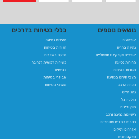
נושאים נוספים
כללי בטיחות בדרכים
אופנועים
מהירות נסיעה
נהיגה בהריון​
חגורות בטיחות
אופניים וקורקינט חשמליים
נהיגה בשכרות
מהירות נסיעה
כשירות רפואית לנהיגה​
חגורות בטיחות
כבישים
מצבי חירום בנהיגה
אביזרי בטיחות
הכרת הרכב
מושבי בטיחות
נהג חדש
הולכי רגל
חוק ודינים
רישיונות נהיגה ורכב
רכבים כבדים ומסחריים
אזרחים ותיקים
טרקטורונים