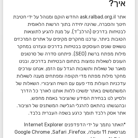
איך?
אתר ask.ralbad.org.il החדש הוקם ומנוהל על ידי חטיבת
חינוך והסברה, שהינה יחידה בתוך הרשות הלאומית
לבטיחות בדרכים (הרלב”ד). על מנת להגיע לתוצאות
הטובות ביותר, ערכנו מחקרים מקיפים על אתרים המרכזים
נושאים שונים העוסקים בבטיחות בדרכים ונעזרנו במחקר
מילות מפתח ברשת (SEO). פיתחנו סדרה של סרטונים
העונים לשאלות נפוצות בתחום הבטיחות בדרכים, ובנינו
מאגר של שאלות ותשובות הגדל עם הזמן. אנחנו עורכים
מחקר מילות מפתח מדי תקופה ומפתחים מענה לשאלות
עדכניות העולות מדי פעם עם השיח הציבורי. השאלות של
המשתמשים באתר ימשיכו ללוות אותנו לאורך כל הדרך
ולסייע לנו בבחירת המידע שהציבור באמת מחפש,
ובהנגשתו בהתאם להרגלי הגלישה המשתנים של הציבור.
אתר אסק רלבד תומך כרגע בשפה העברית בלבד.
*האתר נתמך על ידי הדפדפנים Internet Explorer
מגרסאות 11 ומעלה, Google Chrome ,Safari ,Firefox