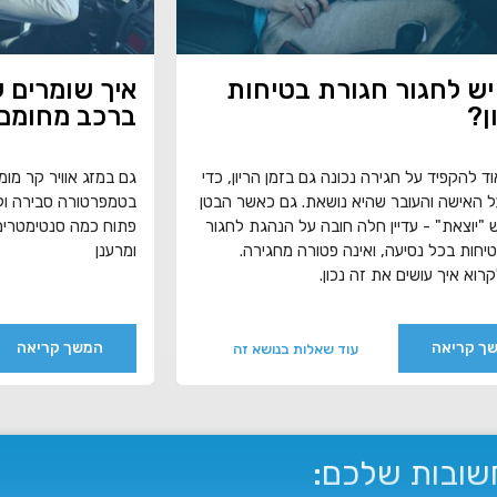
יש לחגור חגורת בטיחות
איך שומרים ע
ן?
ברכב מחומם
ד להקפיד על חגירה נכונה גם בזמן הריון, כדי
גם במזג אוויר קר מו
 האישה והעובר שהיא נושאת. גם כאשר הבטן
בטמפרטורה סבירה ול
"יוצאת" - עדיין חלה חובה על הנהגת לחגור
פתוח כמה סנטימטרים 
יחות בכל נסיעה, ואינה פטורה מחגירה.
ומרענן
קרוא איך עושים את זה נכון.
ך קריאה
המשך קריאה
עוד שאלות בנושא זה
שובות שלכם: