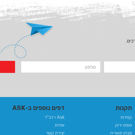
כים.
תקנות
דפים נוספים ב-ASK
קסדות
Ask רלב”ד
טופס ירוק
אודות
מבחן תאוריה
יצירת קשר