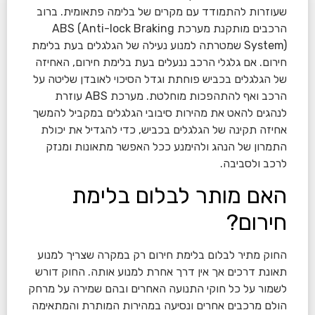
שעוזרות להתמודד עם מקרים של בלימה פתאומית. ברוב
הרכבים מותקנת מערכת ABS (Anti-lock Braking
System) שמטרתה למנוע נעילה של הגלגלים בעת בלימת
חירום. אם גלגלי הרכב ננעלים בעת בלימת חירום, האחיזה
של הגלגלים בכביש פוחתת וגדל הסיכוי לאובדן שליטה על
הרכב ואף להתהפכות מוחלטת. מערכת ABS עוזרת
לנהגים להאט את מהירות סיבובי הגלגלים במקביל להמשך
אחיזה תקינה של הגלגלים בכביש, כדי להגדיל את יכולת
התמרון של הנהג ולהימנע ככל האפשר מתאונות ומנזק
לרכב ולסביבה.
האם מותר לבלום בלימת
חירום?
החוק מתיר לבלום בלימת חירום רק במקרה שצריך למנוע
תאונת דרכים אך אין דרך אחרת למנוע אותה. החוק דורש
לשמור על כל חוקי התנועה האחרים ובהם שמירה על מרחק
הולם מרכבים אחרים ונסיעה במהירות המותרת והמתאימה