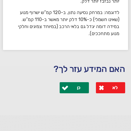
יותר נבזבז יותר דלק.
לדוגמה: במרחק נסיעה נתון, ב-120 קמ”ש ישרוף מנוע
(שאינו חשמלי) כ-10% דלק יותר מאשר ב-110 קמ”ש.
במידה דומה יגדל גם בלאי הרכב (במיוחד צמיגים וחלקי
מנוע מתחככים).
האם המידע עזר לך?
לא
כן
לא קיבלת מענה מספיק או שיש לך שאלות נוספות? אנא
פנה אלינו ונחזור אליך בהקדם.