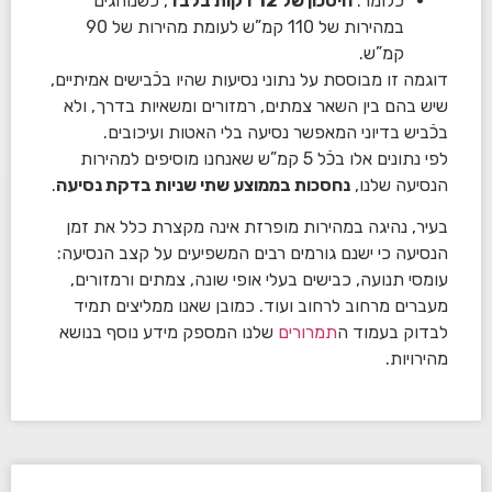
כלומר:
חיסכון של 12 דקות בלבד
, כשנוהגים
במהירות של 110 קמ”ש לעומת מהירות של 90
קמ”ש.
דוגמה זו מבוססת על נתוני נסיעות שהיו בכֿבישים אמיתיים,
שיש בהם בין השאר צמתים, רמזורים ומשאיות בדרך, ולא
בכֿביש בדיוני המאפשר נסיעה בלי האטות ועיכובים.
לפי נתונים אלו בכֿל 5 קמ”ש שאנחנו מוסיפים למהירות
הנסיעה שלנו,
נחסכות בממוצע שתי שניות בדקת נסיעה
.
בעיר, נהיגה במהירות מופרזת אינה מקצרת כלל את זמן
הנסיעה כי ישנם גורמים רבים המשפיעים על קצב הנסיעה:
עומסי תנועה, כבישים בעלי אופי שונה, צמתים ורמזורים,
מעברים מרחוב לרחוב ועוד. כמובן שאנו ממליצים תמיד
לבדוק בעמוד ה
תמרורים
שלנו המספק מידע נוסף בנושא
מהירויות.