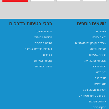
נושאים נוספים
כללי בטיחות בדרכים
אופנועים
מהירות נסיעה
נהיגה בהריון​
חגורות בטיחות
אופניים וקורקינט חשמליים
נהיגה בשכרות
מהירות נסיעה
כשירות רפואית לנהיגה​
חגורות בטיחות
כבישים
מצבי חירום בנהיגה
אביזרי בטיחות
הכרת הרכב
מושבי בטיחות
נהג חדש
הולכי רגל
חוק ודינים
רישיונות נהיגה ורכב
רכבים כבדים ומסחריים
אזרחים ותיקים
טרקטורונים