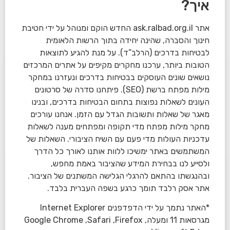
איך?
אתר ask.ralbad.org.il החדש הוקם ומנוהל על ידי חטיבת
חינוך והסברה, שהינה יחידה בתוך הרשות הלאומית
לבטיחות בדרכים (הרלב”ד). על מנת להגיע לתוצאות
הטובות ביותר, ערכנו מחקרים מקיפים על אתרים המרכזים
נושאים שונים העוסקים בבטיחות בדרכים ונעזרנו במחקר
מילות מפתח ברשת (SEO). פיתחנו סדרה של סרטונים
העונים לשאלות נפוצות בתחום הבטיחות בדרכים, ובנינו
מאגר של שאלות ותשובות הגדל עם הזמן. אנחנו עורכים
מחקר מילות מפתח מדי תקופה ומפתחים מענה לשאלות
עדכניות העולות מדי פעם עם השיח הציבורי. השאלות של
המשתמשים באתר ימשיכו ללוות אותנו לאורך כל הדרך
ולסייע לנו בבחירת המידע שהציבור באמת מחפש,
ובהנגשתו בהתאם להרגלי הגלישה המשתנים של הציבור.
אתר אסק רלבד תומך כרגע בשפה העברית בלבד.
*האתר נתמך על ידי הדפדפנים Internet Explorer
מגרסאות 11 ומעלה, Google Chrome ,Safari ,Firefox