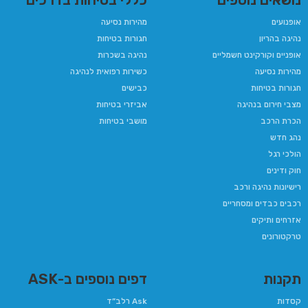
אופנועים
מהירות נסיעה
נהיגה בהריון​
חגורות בטיחות
אופניים וקורקינט חשמליים
נהיגה בשכרות
מהירות נסיעה
כשירות רפואית לנהיגה​
חגורות בטיחות
כבישים
מצבי חירום בנהיגה
אביזרי בטיחות
הכרת הרכב
מושבי בטיחות
נהג חדש
הולכי רגל
חוק ודינים
רישיונות נהיגה ורכב
רכבים כבדים ומסחריים
אזרחים ותיקים
טרקטורונים
תקנות
דפים נוספים ב-ASK
קסדות
Ask רלב”ד