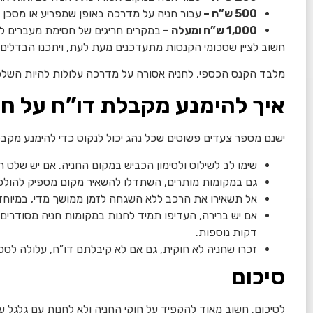
500 ש”ח –
עבור חניה על מדרכה באופן שמפריע או מסכן ה
1,000 ש”ח ומעלה –
במקרים חריגים של חסימת מעברים לנכי
חשוב לציין שסכומי הקנסות מתעדכנים מעת לעת, ויתכנו הבדלים ב
מלבד הקנס הכספי, לחניה אסורה על מדרכה עלולות להיות השלכו
איך להימנע מקבלת דו”ח על ח
ישנם מספר צעדים פשוטים שכל נהג יכול לנקוט כדי להימנע מקב
שימו לב לשילוט ולסימון הכביש במקום החניה. אם יש שלט 
גם במקומות מותרים, השתדלו להשאיר מקום מספיק להולכי
אל תשאירו את הרכב ללא השגחה לזמן ממושך מדי, במיוחד 
אם יש ברירה, העדיפו תמיד לחנות במקומות חניה מסודרים
דקות נוספות.
זכרו שחניה לא חוקית, גם אם לא קיבלתם דו”ח, עלולה לסכן
סיכום
לסיכום, חשוב מאוד להקפיד על חוקי החניה ולא לחנות עם גלגל 