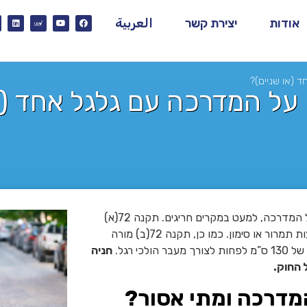
אודות
יצירת קשר
العربية
(או שניים)?​
על המדרכה עם גלגל אחד (או
תקנות התעבורה בישראל אוסרות על חניית כלי רכב עם גלגלים על המדרכה, למעט במקרים חריגים. תקנה 72(א)
קובעת כי אסורה חניה על מדרכה, אלא אם כן הותר הדבר באמצעות תמרור או סימון. כמו כן, תקנה 72(ב) מורה
 רגל.
חניה
 החוק.
מדרכה ומתי אסור?