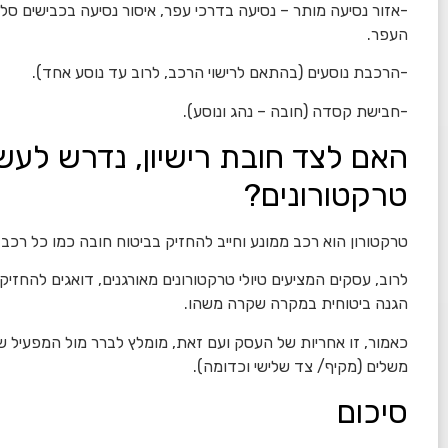
-אזור נסיעה מותר – נסיעה בדרכי עפר, איסור נסיעה בכבישים סלול
העפר.
-הרכבת נוסעים (בהתאם לרישוי הרכב, לרוב עד נוסע אחד).
-חבישת קסדה (חובה – נהג ונוסע).
האם לצד חובת רישיון, נדרש לעשו
טרקטורונים?
טרקטורון הוא רכב ממונע וחייב להחזיק בביטוח חובה כמו כל רכב
לרוב, עסקים המציעים טיולי טרקטורונים מאורגנים, דואגים להחזיק
הגנה ביטוחית במקרה שקרה משהו.
כאמור, זו אחריות של העסק ועם זאת, מומלץ לברר מול המפעיל שה
משלים (מקיף/ צד שלישי וכדומה).
סיכום