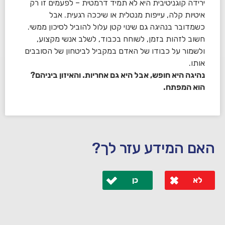
ירידה קוגניטיבית היא לא תמיד דרמטית – לפעמים זו רק
איטיות קלה, עייפות מנטלית או שיככה רגעית. אבל
כשמדובר בנהיגה גם שינוי קטן עלול להוביל לסיכון ממשי.
חשוב לזהות בזמן, לשוחח בכבוד, לשלב אנשי מקצוע,
ולשמור על כבודו של האדם במקביל לביטחון של הסובבים
אותו.
נהיגה היא חופש, אבל היא גם אחריות. והאיזון ביניהם?
הוא המפתח.
האם המידע עזר לך?
לא
כן
לא קיבלת מענה מספיק או שיש לך שאלות נוספות? אנא