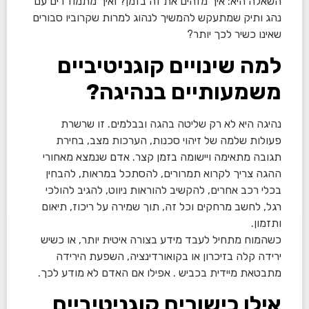
השאלה היא: איך מזהים את זה בזמן? ואיך מתמודדים עם
נהג ותיק שמתעקש להמשיך לנהוג למרות שקרוביו סבורים
שאינו כשיר לכך יותר?
למה שינויים קוגניטיביים
משמעותיים בנהיגה?
נהיגה היא לא רק שליטה בהגה ובבלמים. זו שרשרת
פעולות שלמה של זיהוי סכנות, הערכות מצב, בחירת
תגובה מתאימה ויישומה בזמן קצר. אדם שנמצא מאחורי
ההגה צריך לקרוא תמרורים, להסתכל במראות, להבחין
בכלי רכב אחרים, להקשיב להוראות ניווט, להגיב להולכי
רגל, לחשב מרחקים וכל זה, תוך שמירה על ריכוז, תיאום
ותזמון.
כשהמוח מתחיל לעבד מידע בצורה איטית יותר, או כשיש
ירידה קלה בזיכרון או בקואורדינציה, השפעת הירידה
מתבטאת מיידית בכביש . אפילו אם האדם לא מודע לכך.
אילו כישורים קוגניטיביים