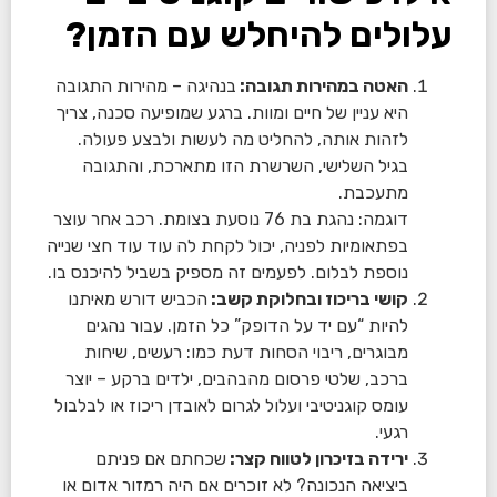
עלולים להיחלש עם הזמן?
האטה במהירות תגובה:
בנהיגה – מהירות התגובה
היא עניין של חיים ומוות. ברגע שמופיעה סכנה, צריך
לזהות אותה, להחליט מה לעשות ולבצע פעולה.
בגיל השלישי, השרשרת הזו מתארכת, והתגובה
מתעכבת.
דוגמה: נהגת בת 76 נוסעת בצומת. רכב אחר עוצר
בפתאומיות לפניה, יכול לקחת לה עוד עוד חצי שנייה
נוספת לבלום. לפעמים זה מספיק בשביל להיכנס בו.
קושי בריכוז ובחלוקת קשב:
הכביש דורש מאיתנו
להיות “עם יד על הדופק” כל הזמן. עבור נהגים
מבוגרים, ריבוי הסחות דעת כמו: רעשים, שיחות
ברכב, שלטי פרסום מהבהבים, ילדים ברקע – יוצר
עומס קוגניטיבי ועלול לגרום לאובדן ריכוז או לבלבול
רגעי.
ירידה בזיכרון לטווח קצר:
שכחתם אם פניתם
ביציאה הנכונה? לא זוכרים אם היה רמזור אדום או