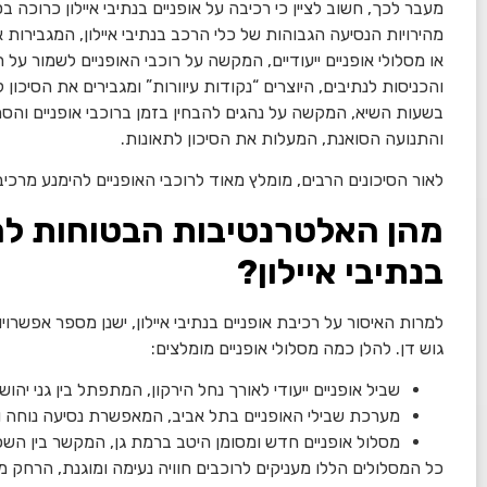
מעבר לכך, חשוב לציין כי רכיבה על אופניים בנתיבי איילון כרוכה בס
מהירויות הנסיעה הגבוהות של כלי הרכב בנתיבי איילון, המגבירות
או מסלולי אופניים ייעודיים, המקשה על רוכבי האופניים לשמור על
והכניסות לנתיבים, היוצרים “נקודות עיוורות” ומגבירים את הסיכון 
בשעות השיא, המקשה על נהגים להבחין בזמן ברוכבי אופניים ו
הסח
והתנועה הסואנת, המעלות את הסיכון לתאונות.
לאור הסיכונים הרבים, מומלץ מאוד לרוכבי האופניים להימנע מרכיבה
מהן האלטרנטיבות הבטוחות לרכ
בנתיבי איילון?
למרות האיסור על רכיבת אופניים בנתיבי איילון, ישנן מספר אפשרוי
גוש דן. להלן כמה מסלולי אופניים מומלצים:
שביל אופניים ייעודי לאורך
נחל הירקון
, המתפתל בין גני יהוש
מערכת שבילי האופניים ב
תל אביב
, המאפשרת נסיעה נוחה ו
מסלול אופניים חדש ומסומן היטב ב
רמת גן
, המקשר בין השכו
כל המסלולים הללו מעניקים לרוכבים חוויה נעימה ומוגנת, הרחק