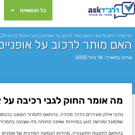
כל הנושאים
דף הבית
>
חוק ודינים
>
האם מותר לרכוב על אופניים בנתיבי איילון? (כביש 20)
האם מותר לרכוב על אופניים בנ
עודכן בתאריך: 14 ביולי 2025
מה אומר החוק לגבי רכיבה על או
לא
נתיבי איילון מוגדרים כדרך מהירה. בהתאם לתמרור המוצב בכני
שמסוגל ומורשה לנוע במהירות שאינה פחותה מזו שצוינה בתמרור (55 קמ”ש)