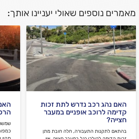
מאמרים נוספים שאולי יעניינו אותך:
אני מאשר/ת קבלת דיוור במייל ושימוש בפרטים
בהתאם
למדיניות הפרטיות
האם נהג רכב נדרש לתת זכות
האם 
קדימה לרוכב אופניים במעבר
הרכ
חצייה?
שמשות
כמפור
בהתאם לתקנות התעבורה, חלה חובת מתן
תקין 
זכות קדימה להולכי רגל במעבר חצייה. אין