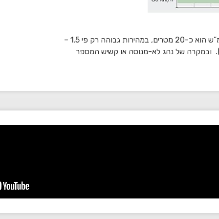
לדוגמה: מרחק העצירה הכולל (תגובה + בלימה) במהירות 40 קמ”ש הוא כ-20 מטרים, במהירות גבוהה רק פי 1.5 –
וא כ-37 מטרים (כמעט כפול). ובמקרה של נהג לא-מנוסה או קשיש המספר