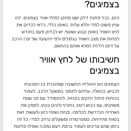
בצמיגים?
כיום, בכל תחנת דלק ישנו מתקן למילוי אוויר בצמיגים. זהו
עניין פשוט למדי וללא עלות. באופן כללי, כדאי לבדוק את
לחץ האוויר באופן קבוע ושוטף. יש לבדוק פעם בחודש
לפחות את מצב האוויר בגלגלים ולפי ההצעה של יצרן הרכב
על דופן הדלת למלא אותם בהתאם.
חשיבותו של לחץ אוויר
בצמיגים
הצמיגים הם החולייה החשובה שמחברת בין המכונית
לכביש. ככאלה, עליהם לתמוך במשקל הרכב, לעמוד
בכוחות פיתול חזקים בפניות, להתמודד עם פני שטח
משתנים, עם כביש רטוב בחורף ולוהט בקיץ, לספק את
האחיזה הנדרשת לבלימה, פניות ושינויי כיוון ולעשות זאת
בטווח מהירויות, טמפרטורה ומשקלים נרחב למדי. כל זה
בזמן שהם צריכים לעמוד ברמת רעש נמוכה ואפילו פליטת