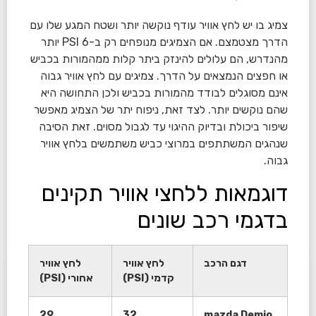
צמיג בו יש לחץ אוויר עודף נוקשה יותר ושטח המגע שלו עם
הדרך מצטמצם. אם הצמיגים מנופחים רק ב-6 PSI יותר
מהנדרש, הם עלולים להינזק ביתר קלות ממהמורות בכביש
או חפצים הנמצאים על הדרך. צמיגים עם לחץ אוויר גבוה
אינם מסוגלים לבודד מהמורות בכביש ולכן התחושה היא
שהם נוקשים יותר. לצד זאת, ניפוח יתר של הצמיג מאפשר
שיפור ביכולת ובדיוק ההיגוי עד לגבול מסוים. זאת הסיבה
שנהגים המשתתפים במרוצי כביש משתמשים בלחץ אוויר
גבוה.
דוגמאות ללחצי אוויר תקינים
בדגמי רכב שונים
דגם הרכב
לחץ אוויר
לחץ אוויר
קדמי (PSI)
אחורי (PSI)
29
32
mazda Demio