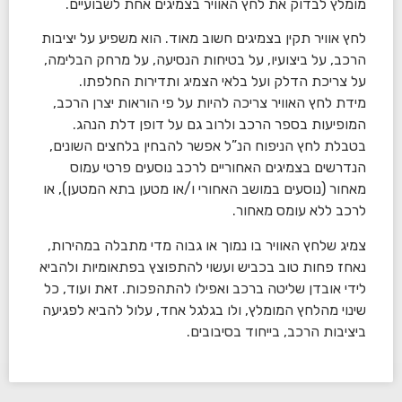
מומלץ לבדוק את לחץ האוויר בצמיגים אחת לשבועיים.
לחץ אוויר תקין בצמיגים חשוב מאוד. הוא משפיע על יציבות
הרכב, על ביצועיו, על בטיחות הנסיעה, על מרחק הבלימה,
על צריכת הדלק ועל בלאי הצמיג ותדירות החלפתו.
מידת לחץ האוויר צריכה להיות על פי הוראות יצרן הרכב,
המופיעות בספר הרכב ולרוב גם על דופן דלת הנהג.
בטבלת לחץ הניפוח הנ”ל אפשר להבחין בלחצים השונים,
הנדרשים בצמיגים האחוריים לרכב נוסעים פרטי עמוס
מאחור (נוסעים במושב האחורי ו/או מטען בתא המטען), או
לרכב ללא עומס מאחור.
צמיג שלחץ האוויר בו נמוך או גבוה מדי מתבלה במהירות,
נאחז פחות טוב בכביש ועשוי להתפוצץ בפתאומיות ולהביא
לידי אובדן שליטה ברכב ואפילו להתהפכות. זאת ועוד, כל
שינוי מהלחץ המומלץ, ולו בגלגל אחד, עלול להביא לפגיעה
ביציבות הרכב, בייחוד בסיבובים.