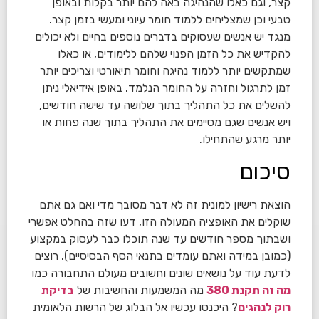
קצר, וגם כאלו שהנהיגה באה להם יותר בקלות ובאופן
טבעי וכן שמצליחים ללמוד חומר עיוני ומעשי בזמן קצר.
מנגד יש אנשים שעסוקים בדברים נוספים בחיים ולא יכולים
להקדיש את כל הזמן הפנוי שלהם ללימודים, או כאלו
שמתקשים יותר ללמוד נהיגה וחומר תיאורטי וצריכים יותר
זמן לתרגול וחזרה על החומר הנלמד. באופן אידיאלי ניתן
להשלים את כל התהליך בתוך שלושה עד שישה חודשים,
ויש אנשים שגם מסיימים את התהליך בתוך שנה פחות או
יותר מרגע שהתחילו.
סיכום
הוצאת רישיון למונית זה לא דבר מסובך מדי ואם גם אתם
שוקלים את האופציה המעולה הזו, דעו שזה בהחלט אפשרי
ושבתוך מספר חודשים עד שנה תוכלו כבר לעסוק במקצוע
(כמובן במידה ואתם עומדים בתנאי הסף הבסיסיים). רוצים
לדעת עוד על נושאים שונים וחשובים מעולם התחבורה כמו
מה זה תקנת 380
מה המשמעות והחשיבות של
בדיקת
רוק לנהגים
? היכנסו עכשיו אל הבלוג של הרשות הלאומית