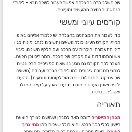
של השלב הזה בהצלחה אפשר לעבור לשלב הבא – לימודי
הנהיגה והבחינה המעשית והעיונית.
קורסים עיוני ומעשי
כדי לעבור את המבחנים בהצלחה יש ללמוד אליהם באופן
מקיף. הקורס העיוני כולל נושאים וחשובים לנהגי מונית כגון
דיני התעבורה, היכרות עם הרכב ועם חלקיו השונים, כיבוי
אש והתמודדות עם מקרים של חבלה, תמרורים וכן הלאה.
מעבר לכך הקורס גם נוגע בנושאים ספציפיים הרלוונטיים
לנהגי תחבורה ציבורית כמו לימודי חברה ועבודה (נושאים
של אתיקה והתנהלות ישרה מול לקוחות ונוסעים), הסעת
ילדים ואופן העבודה מולם, ידיעת הארץ על קצה המזלג
ואנגלית בסיסית.
תאוריה
מבחן התיאוריה
דומה מאד למבחן שעושים לצורך הוצאת
רישיון לכלי רכב פרטי, והוא כולל שאלות כמו
מתי צריך
לאותת
, באילו מקרים יש לתת זכות קדימה, מה אומר