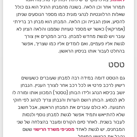
תמרור אחר וכן הלאה. בשונה מהמבחן הרגיל הוא גם כולל
שאלות הרלוונטיות לנהגי מונית כמו מספר הנוסעים שניתן
להסיע, אופן הגבייה וכן הלאה. המבחן הוא מבחן רב ברירתי
(אמריקאי) כאשר יש מספר טעויות שממנו והלאה הציון לא
עובר ויש לגשת מחדש למבחן. ברוב המקרים אין צורך
לגשת אליו פעמיים, ואם לומדים אליו כמו שצריך, אפשר
בהחלט לעבור אותו בניסיון הראשון.
טסט
גם הטסט דומה במידה רבה למבחן שעוברים כשעושים
רישיון לרכב פרטי או לכל רכב אחר לצורך העניין. הנבחן
יושב בכיסא הנהג ולידו הבוחן (טסטר) המכוון אותו ומורה לו
לאן לנסוע. הבוחן רושם הערות והנבחן צריך לנהוג לפי חוקי
התנועה. לא כולם עוברים את המבחן הראשון, אבל חשוב
שלא להתייאש ותמיד אפשר לגשת למבחן נוסף ולנסות
לעבור בשנית. לאחר סיום הקורס ומעבר בהצלחה של שני
המבחנים, יש לגשת לאחד
מסניפי משרד הרישוי
ששם
נקבל את הרישיון המיוחל.