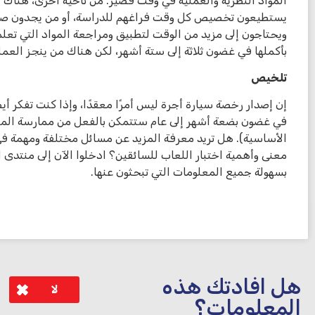
المواد النظرية والعملية في وقت قصير. من ناحية أخرى، هناك
يستطيعون تخصيص كل وقت فراغهم للدراسة، أو من يجدون صعوبة 
ويحتاجون إلى مزيد من الوقت لتطبيق ومراجعة المواد التي تعلمو
بأكملها في غضون ثلاثة إلى ستة أشهر، لكن هناك من ينجز العم
تلخيص
إن إصدار رخصة سيارة أجرة ليس أمرًا معقدًا، وإذا كنت تفكر أيضً
في غضون بضعة أشهر إلى عام ستتمكن بالفعل من ممارسة المهن
معنى وأهمية اختبار اللعاب للسائقين؟ ادخلوا الآن إلى منتدى 
بسهولة جميع المعلومات التي تبحثون عنها.
هل افادتك هذه
لا
المعلومات؟