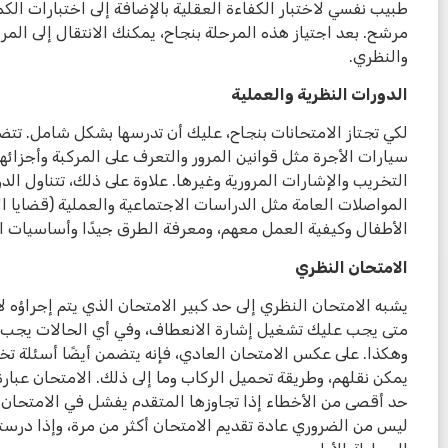
طبيب نفسي لاختبار الكفاءة العقلية بالإضافة إلى اختبارات الكمب
مرشح. بعد اجتياز هذه المرحلة بنجاح، يمكنك الانتقال إلى المر
والنظري.
الدورات النظرية والعملية
لكي تجتاز الامتحانات بنجاح، عليك أن تدرسها بشكل شامل. تت
سيارات الأجرة مثل قوانين المرور والتعرف على المركبة وأجزائ
التخريب والإشارات المرورية وغيرها. علاوة على ذلك، تتناول ال
المواصلات العامة مثل الدراسات الاجتماعية والعملية (قضايا الأ
الأطفال وكيفية العمل معهم، ومعرفة الطرق جيدًا وأساسيات الل
الامتحان النظري
يشبه الامتحان النظري إلى حد كبير الامتحان الذي يتم إجراؤه
متى يجب عليك تشغيل إشارة الانعطاف، وفي أي الحالات يجب أن 
وهكذا. على عكس الامتحان العادي، فإنه يتضمن أيضًا أسئلة ت
يمكن نقلهم، وطريقة تحميل الركاب وما إلى ذلك. الامتحان عبار
حد أقصى من الأخطاء إذا تجاوزها المتقدم يفشل في الامتحان 
ليس من الضروري عادة تقديم الامتحان أكثر من مرة، وإذا درست