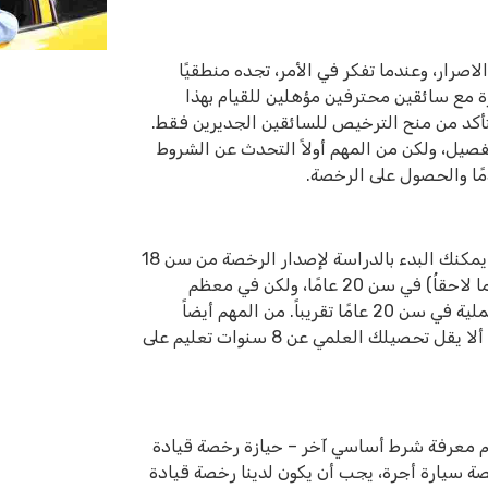
اصرار، وعندما تفكر في الأمر، تجده منطقيًا
ارة مع سائقين محترفين مؤهلين للقيام بهذا
تأكد من منح الترخيص للسائقين الجديرين فقط.
فصيل، ولكن من المهم أولاً التحدث عن الشروط
مًا والحصول على الرخصة.
السن الأدنى لإصدار رخصة القيادة هو 21 عاماً. في نفس الوقت يمكنك البدء بالدراسة لإصدار الرخصة من سن 18
عاماً، كما يمكن إجراء الامتحان النظري والعملي (سنتوسع فيهما لاحقاُ) في سن 20 عامًا، ولكن في معظم
الحالات يمكن إصدار الرخصة في وقت أقصر، لذا يوصى ببدء العملية في سن 20 عامًا تقريباً. من المهم أيضاً
الانتباه إلى شرط أساسي آخر لإصدار رخصة قيادة سيارة أجرة – ألا يقل تحصيلك العلمي عن 8 سنوات تعليم على
هم معرفة شرط أساسي آخر – حيازة رخصة قيادة
ة سيارة أجرة، يجب أن يكون لدينا رخصة قيادة