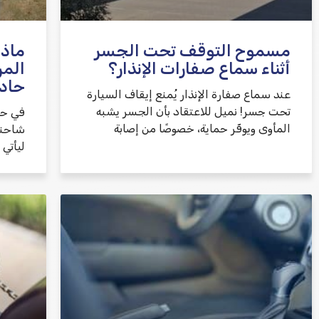
مسموح التوقف تحت الجسر
ماذا
أثناء سماع صفارات الإنذار؟
المر
حاد
عند سماع صفارة الإنذار يُمنع إيقاف السيارة
تحت جسر! نميل للاعتقاد بأن الجسر يشبه
في حا
المأوى ويوفّر حماية، خصوصًا من إصابة
شاحنة
ليأتي