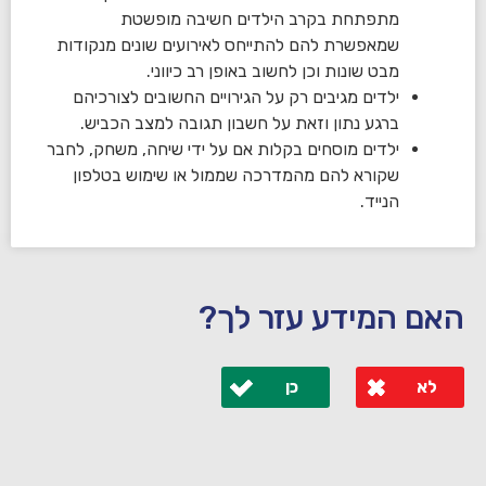
מתפתחת בקרב הילדים חשיבה מופשטת
שמאפשרת להם להתייחס לאירועים שונים מנקודות
מבט שונות וכן לחשוב באופן רב כיווני.
ילדים מגיבים רק על הגירויים החשובים לצורכיהם
ברגע נתון וזאת על חשבון תגובה למצב הכביש.
ילדים מוסחים בקלות אם על ידי שיחה, משחק, לחבר
שקורא להם מהמדרכה שממול או שימוש בטלפון
הנייד.
האם המידע עזר לך?
לא
כן
לא קיבלת מענה מספיק או שיש לך שאלות נוספות? אנא