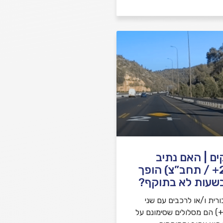
 חוקים | האם נתיב
רב-תפוסי (2+ / תחב”צ) הופך
בשעות לא בתוקף?
רית ו/או לרכבים עם שני
וסעים או יותר (2+) הם מסלולים שסימונם על