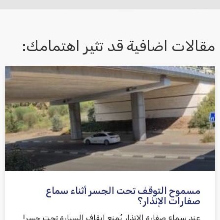
مقالات اضافية قد تثير اهتمامك:
אני מאשר/ת קבלת דיוור במייל ושימוש בפרטים בהתאם
למדיניות הפרטיות
مسموح التوقف تحت الجسر أثناء سماع
שלח משוב
صفارات الإنذار؟
عند سماع صفارة الإنذار يُمنع إيقاف السيارة تحت جسر!