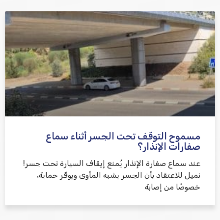
אני מאשר/ת קבלת דיוור במייל ושימוש בפרטים בהתאם
למדיניות הפרטיות
مسموح التوقف تحت الجسر أثناء سماع
שלח משוב
صفارات الإنذار؟
عند سماع صفارة الإنذار يُمنع إيقاف السيارة تحت جسر!
نميل للاعتقاد بأن الجسر يشبه المأوى ويوفّر حماية،
خصوصًا من إصابة