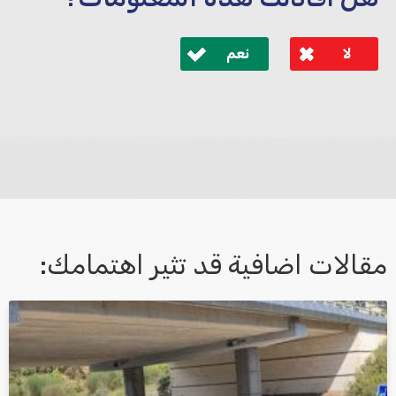
لا
نعم
לא קיבלת מענה מספיק או שיש לך שאלות נוספות? אנא
פנה אלינו ונחזור אליך בהקדם.
مقالات اضافية قد تثير اهتمامك:
אני מאשר/ת קבלת דיוור במייל ושימוש בפרטים בהתאם
למדיניות הפרטיות