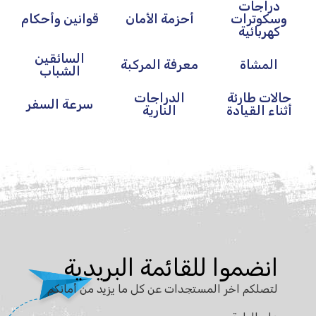
دراجات
وسكوترات
أحزمة الأمان
قوانين وأحكام
كهربائية
السائقين
المشاة
معرفة المركبة
الشباب
حالات طارئة
الدراجات
سرعة السفر
أثناء القيادة
النارية
انضموا للقائمة البريدية
لتصلكم اخر المستجدات عن كل ما يزيد من أمانكم