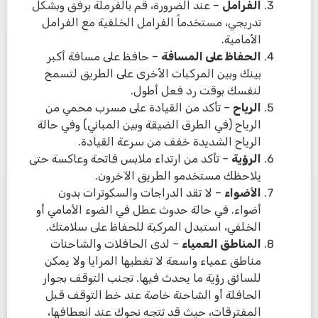
الفرامل
– عند الضرورة، قم بالفرملة برفق وبشكل
تدريجي، مستخدماً الفرامل الخلفية مع الفرامل
الأمامية.
الحفاظ على المسافة
– حافظ على مسافة أكبر
بينك وبين المركبات الأخرى على الطريق لتسمح
لنفسك بوقت رد فعل أطول.
الرياح
– تأكد من القيادة على مسرب محمي من
الرياح (في الطرق الضيقة وبين المباني) وفي حالة
الرياح الشديدة خفف من سرعة القيادة.
الرؤية
– تأكد من ارتداء ملابس فاتحة وعاكسة حتى
يلاحظك مستخدمو الطريق الآخرون.
الأضواء
– لا تقد الدراجات والسكوترات بدون
أضواء. في حالة حدوث عطل في الضوء الأمامي أو
الخلفي، استبدل المركبة للحفاظ على سلامتك.
المناطق العمياء
– لدى الحافلات والشاحنات
مناطق عمياء واسعة لا تغطيها المرايا ولا يمكن
للسائق رؤية ما يحدث فيها. تجنب التوقف بجوار
الحافلة أو الشاحنة خاصة عند خط التوقف قبل
المفترقات، حيث قد تتجه نحوك عند انعطافها،