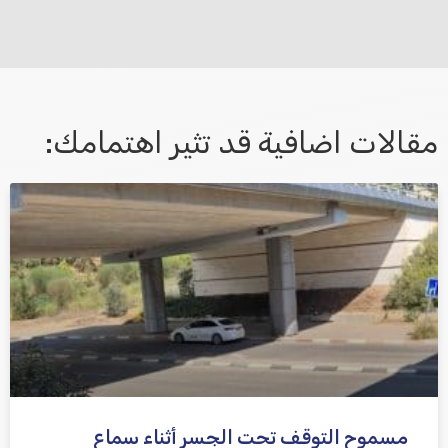
פנה אלינו ונחזור אליך בהקדם.
مقالات اضافية قد تثير اهتمامك:
אני מאשר/ת קבלת דיוור במייל ושימוש בפרטים בהתאם
למדיניות הפרטיות
مسموح التوقف تحت الجسر أثناء سماع
שלח משוב