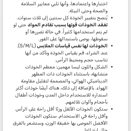
اختبارها واعتمادها، وأنها تلبي معايير السلامة
والصحة وحتى البيئة.
يُنصح بتغيير الخوذة كل سنتين إلى ثلاث سنوات.
تفقد الخوذات قوتها بسبب تقادم المواد
حتى لو
لم يتم استخدامها كثيراً. في حالة تضررها أو
سقوطها، يوصى باستبدالها على الفور.
الخوذات لها نفس قياسات الملابس
(S/M/L).
عند الشراء، قم بقياس الخوذة وتأكد من أنها
تناسب حجم ومحيط الرأس.
الشكل واللون ليسا مهمين: معظم الخوذات
متشابهة، باستثناء الخوذات ذات المظهر
الديناميكي الهوائي، والمصممة لتقليل مقاومة
الهواء. بالإضافة إلى ذلك، هناك أيضًا خوذات أكثر
استدارة للاستخدام داخل المدن وخوذات أطفال
بأحجام وألوان تلائمهم.
ستكون الخوذات الأثقل وزنًا أقل راحة على الرأس
وأقل راحة في الاستخدام. ستكون الخوذات
الأفضل الموصى بها خفيفة الوزن، وستشعر بالفرق
حال ارتدائها.