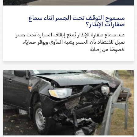
مسموح التوقف تحت الجسر أثناء سماع
שלח משוב
صفارات الإنذار؟
عند سماع صفارة الإنذار يُمنع إيقاف السيارة تحت جسر!
نميل للاعتقاد بأن الجسر يشبه المأوى ويوفّر حماية،
خصوصًا من إصابة