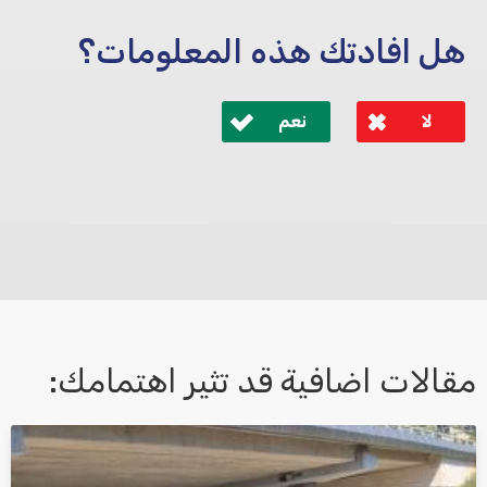
هل افادتك هذه المعلومات؟
لا
نعم
לא קיבלת מענה מספיק או שיש לך שאלות נוספות? אנא
פנה אלינו ונחזור אליך בהקדם.
مقالات اضافية قد تثير اهتمامك:
אני מאשר/ת קבלת דיוור במייל ושימוש בפרטים בהתאם