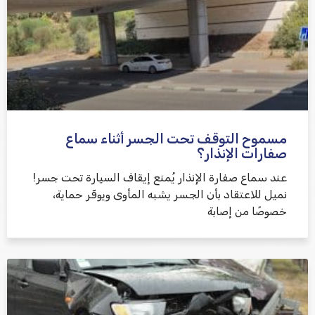
למדיניות הפרטיות
مسموح التوقف تحت الجسر أثناء سماع
שלח משוב
صفارات الإنذار؟
عند سماع صفارة الإنذار يُمنع إيقاف السيارة تحت جسر!
نميل للاعتقاد بأن الجسر يشبه المأوى ويوفّر حماية،
خصوصًا من إصابة