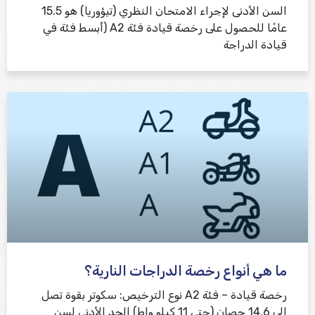
السن الأدنى لإجراء الامتحان النظري (تيؤوريا) هو 15.5
عامًا للحصول على رخصة قيادة فئة A2 (أبسط فئة في
قيادة الدراجة
ما هي أنواع رخصة الدراجات النارية؟
رخصة قيادة – فئة A2 نوع الترخيص: سكوتر بقوة تصل
إلى 14.6 حصان (حتى 11 كيلو واط) الحد الأدنى لسن