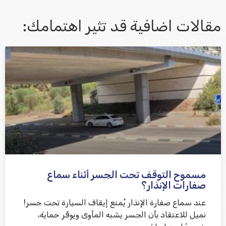
مقالات اضافية قد تثير اهتمامك:
אני מאשר/ת קבלת דיוור במייל ושימוש בפרטים בהתאם
למדיניות הפרטיות
مسموح التوقف تحت الجسر أثناء سماع
שלח משוב
صفارات الإنذار؟
عند سماع صفارة الإنذار يُمنع إيقاف السيارة تحت جسر!
نميل للاعتقاد بأن الجسر يشبه المأوى ويوفّر حماية،