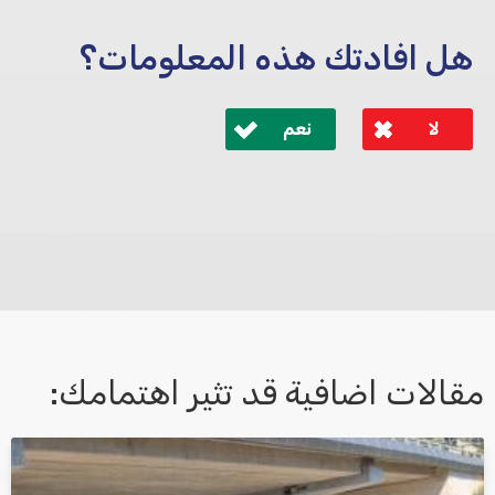
هل افادتك هذه المعلومات؟
لا
نعم
לא קיבלת מענה מספיק או שיש לך שאלות נוספות? אנא
פנה אלינו ונחזור אליך בהקדם.
مقالات اضافية قد تثير اهتمامك:
אני מאשר/ת קבלת דיוור במייל ושימוש בפרטים בהתאם