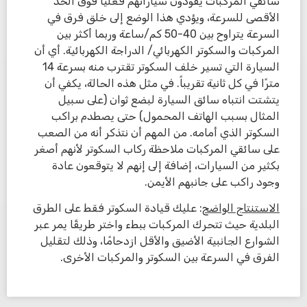
سائقي المركبات يقودون سياراتهم فعليًا فوق الحد
الأقصى للسرعة، ويؤدي هذا الوضع إلى خلق فرق في
السرعة يتراوح بين 40-50 كم/ساعة وربما أكثر بين
المركبات والسكوتر الكهربائي/ الدراجة الكهربائية. أي أن
السيارة التي تسير خلف السكوتر تقترب منه بسرعة 14
مترًا في كل ثانية تقريباً. في مثل هذه الحالة، يكفي أن
يتشتت انتباه سائق السيارة لبضع ثوان (على سبيل
المثال بسبب الهاتف المحمول) حتى يصطدم براكب
السكوتر الذي أمامه. من المهم أن نتذكر أنه من الصعب
على سائقي المركبات ملاحظة ركاب السكوتر لأنهم أصغر
بكثير من السيارات، إضافة إلى إنهم لا يتوقعون عادة
وجود راكب على جانبهم الأيمن.
الاستنتاج الواضح
: عليك قيادة السكوتر فقط على الطرق
البلدية حيث تتحرك المركبات ببطء واختر طريقًا يمر عبر
الشوارع الجانبية الأضيق والأقل ازدحامًا، وذلك لتقليل
الفرق في السرعة بين السكوتر والمركبات الأخرى.