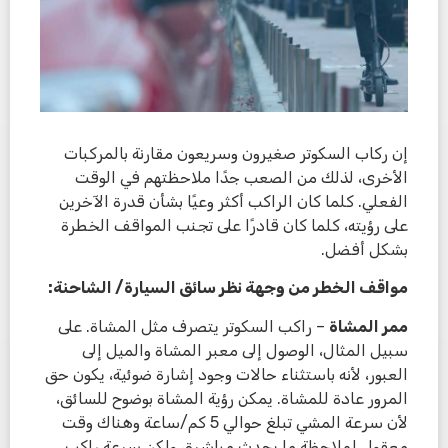
إن ركاب السكوتر صغيرون وسريعون مقارنة بالمركبات
الأخرى، لذلك من الصعب جدًا ملاحظتهم في الوقت
الفعلي. كلما كان الراكب أكثر وعيًا بشأن قدرة الآخرين
على رؤيته، كلما كان قادرًا على تجنب المواقف الخطرة
بشكل أفضل.
مواقف الخطر من وجهة نظر سائق السيارة/ الشاحنة:
ممر المشاة
– راكب السكوتر يتصرف مثل المشاة. على
سبيل المثال، الوصول إلى معبر المشاة والميل إلى
العبور، لأنه باستثناء حالات وجود إشارة ضوئية، يكون حق
المرور عادة للمشاة. يمكن رؤية المشاة بوضوح للسائق،
لأن سرعة المشي تبلغ حوالي 5 كم/ساعة وهناك وقت
معقول لملاحظة ما يحدث مباشرة، ولكن سرعة راكب