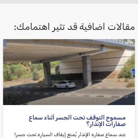
مقالات اضافية قد تثير اهتمامك:
אני מאשר/ת קבלת דיוור במייל ושימוש בפרטים בהתאם
למדיניות הפרטיות
مسموح التوقف تحت الجسر أثناء سماع
שלח משוב
صفارات الإنذار؟
عند سماع صفارة الإنذار يُمنع إيقاف السيارة تحت جسر!