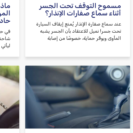
مسموح التوقف تحت الجسر
ماذا
أثناء سماع صفارات الإنذار؟
المر
حاد
عند سماع صفارة الإنذار يُمنع إيقاف السيارة
تحت جسر! نميل للاعتقاد بأن الجسر يشبه
في حا
المأوى ويوفّر حماية، خصوصًا من إصابة
شاحنة
ليأتي