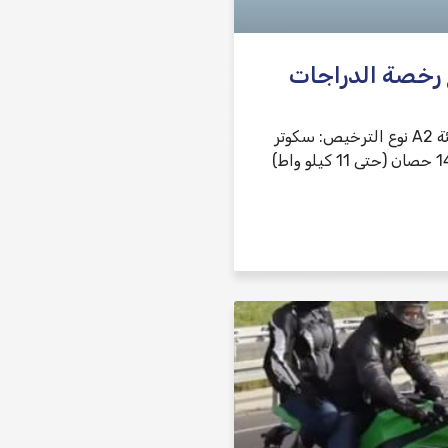
 رخصة الدراجات
رخصة قيادة – فئة A2 نوع الترخيص: سكوتر
بقوة تصل إلى 14.6 حصان (حتى 11 كيلو واط)