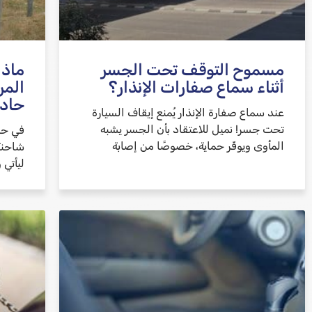
مسموح التوقف تحت الجسر
ماذا
أثناء سماع صفارات الإنذار؟
المر
حادث
عند سماع صفارة الإنذار يُمنع إيقاف السيارة
تحت جسر! نميل للاعتقاد بأن الجسر يشبه
في حا
المأوى ويوفّر حماية، خصوصًا من إصابة
شاحنة
ليأتي