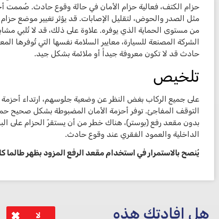
حزام الكتف، فعالية حزام الأمان في حالة وقوع حادث. صُممت أح
مثل الصدر والحوض، لتقليل الإصابات. قد يؤثر تغيير موضع حزام
من مستوى الحماية الذي يوفره. علاوة على ذلك، قد لا تُلبي مشابك
الشركة المصنعة للسيارة، معايير السلامة نفسها التي تُوفرها الم
حادث قد لا تكون معروفة جيداً أو ملائمة بشكل جيد.
تلخيص
على جميع الركاب بغض النظر عن وضعية جلوسهم، ارتداء أحزمة 
التوقف المفاجئ. توفر أحزمة الأمان المضبوطة بشكل صحيح حماية
بدون مقعد رفع (بوستر)، هناك خطر من أن يستقرّ الحزام على ال
الداخلية والعمود الفقري عند وقوع حادث.
يُنصح بالاستمرار في استخدام مقعد الرفع المزود بظهر طالما كا
هل افادتك هذه
لا