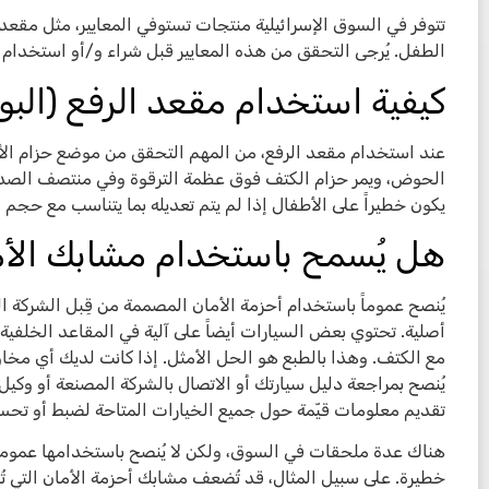
تتوفر في السوق الإسرائيلية منتجات تستوفي المعايير، مثل مقع
الطفل. يُرجى التحقق من هذه المعايير قبل شراء و/أو استخدام 
كيفية استخدام مقعد الرفع (ال
عند استخدام مقعد الرفع، من المهم التحقق من موضع حزام الأم
الحوض، ويمر حزام الكتف فوق عظمة الترقوة وفي منتصف الصدر. يو
يكون خطيراً على الأطفال إذا لم يتم تعديله بما يتناسب مع حجم
هل يُسمح باستخدام مشابك الأم
يُنصح عموماً باستخدام أحزمة الأمان المصممة من قِبل الشركة ا
أصلية. تحتوي بعض السيارات أيضاً على آلية في المقاعد الخلفي
مع الكتف. وهذا بالطبع هو الحل الأمثل. إذا كانت لديك أي مخاو
يُنصح بمراجعة دليل سيارتك أو الاتصال بالشركة المصنعة أو وك
تقديم معلومات قيّمة حول جميع الخيارات المتاحة لضبط أو تحسين 
هناك عدة ملحقات في السوق، ولكن لا يُنصح باستخدامها عموماً، 
خطيرة. على سبيل المثال، قد تُضعف مشابك أحزمة الأمان التي