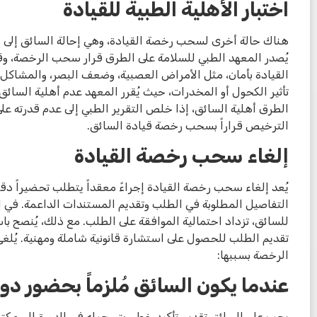
اختبار الأهلية الطبية للقيادة
هناك حالة أخرى لسحب رخصة القيادة، وهي إحالة السائق إلى اختب
يُصدر المعهد الطبي للسلامة على الطرق قرار سحب الرخصة، وق
القيادة بأمان، مثل الأمراض العصبية، وضعف البصر، والمشاكل 
تأثير الكحول أو المخدرات، حيث يُقرر المعهد عدم أهلية السائق 
الطرق أهلية السائق، إذا خلص التقرير الطبي إلى عدم قدرته على 
الترخيص قراراً بسحب رخصة قيادة السائق.
إلغاء سحب رخصة القيادة
يُعد إلغاء سحب رخصة القيادة إجراءً معقداً يتطلب تحضيراً د
التفاصيل المطلوبة في الطلب وتقديم المستندات الداعمة. في ال
للسائق، تزداد احتمالية الموافقة على الطلب. مع ذلك، يُنصح 
تقديم الطلب للحصول على استشارة قانونية شاملة ومهنية. يُلغ
الرخصة بسببها:
عندما يكون السائق مُلزماً بحضور دور
يجب على السائق تقديم تأكيد خطي بتسجيله في الدورة إلى مكتب