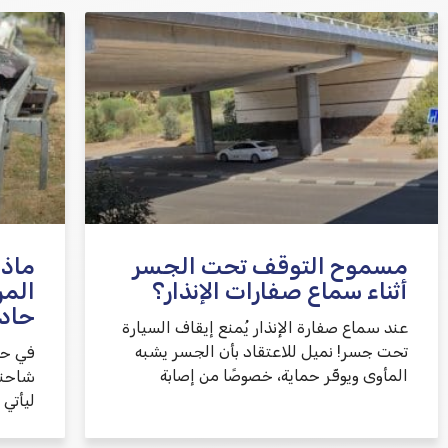
אני מאשר/ת קבלת דיוור במייל ושימוש בפרטים
בהתאם
למדיניות הפרטיות
مسموح التوقف تحت الجسر
ماذا
أثناء سماع صفارات الإنذار؟
المر
حاد
عند سماع صفارة الإنذار يُمنع إيقاف السيارة
تحت جسر! نميل للاعتقاد بأن الجسر يشبه
في حا
المأوى ويوفّر حماية، خصوصًا من إصابة
شاحنة
ليأتي