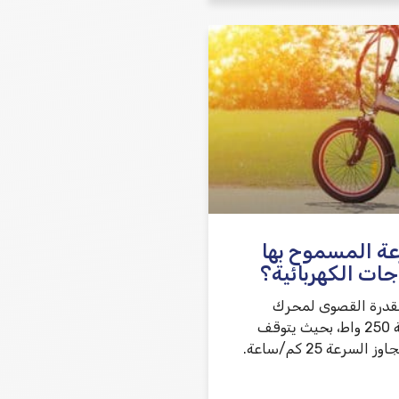
عة المسموح بها
جات الكهربائية؟
القدرة القصوى لمحرك
الدراجة الكهربائية 250 واط، بحيث يتوقف
المحرك عندما تتجاوز السرعة 25 كم/ساعة.