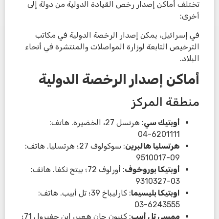
تختلف أماكن إصدار رخص القيادة الدولية من دولة إلى
أخرى:
في إسرائيل، يمكن إصدار الرخصة الدولية في مكاتب
الترخيص التابعة لوزارة المواصلات والمنتشرة في أنحاء
البلاد.
أماكن إصدار الرخصة الدولية
منطقة المركز
أوبتيك سي
: هرتسل 27، الخضيرة. هاتف:
6201111-04
هرتسليا هالبرين
: سوكولوف 27؛ هرتسليا. هاتف:
09-9510017
أوبتيكا بوروخوف
: أورلوف 72؛ بيتح تكفا. هاتف:
03-9310327
اوبتيكا بليسيما
: كارليباخ 39؛ تل أبيب. هاتف:
6243555-03
ممسي تل أبيب
: كنيون جان هعير، ابن جفيرول 71؛