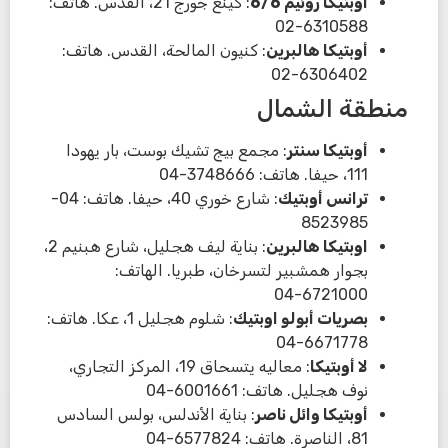
أوبتيكا روئيم 6/6
: كينغ جورج 21، القدس. هاتف:
6310588-02
أوبتيكا هالبرين
: كنيون المالحة، القدس. هاتف:
6306402-02
منطقة الشمال
أوبتيكا سنتر
: مجمع بيج تشيك بوست، بار يهودا
111، حيفا. هاتف: 3748666-04
ترانس أوبتيك
: شارع خوري 40، حيفا. هاتف: 04-
8523985
اوبتيكا هالبرين
: بناية ليف هجليل، شارع هبنيم 2،
بجوار همشبير لتسرخان، طبريا. الهاتف:
6721000-04
بصريات أبولو اوبتيك
: شلوم هجليل 1، عكا. هاتف:
6671778-04
لا أوبتيكا
: معاليه يتسحاق 19، المركز التجاري،
نوف هجليل. هاتف: 6001661-04
أوبتيكا وائل ناصر
: بناية الأندلس، بولس السادس
81، الناصرة. هاتف: 6577824-04