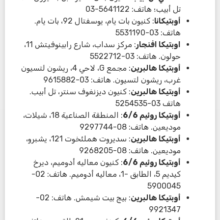
تل أبيب؛ هاتف: 5641122-03
أوبتيكانا
: كنيون بات يام، يوسفتال 92، بات يام.
هاتف: 03-5531190
اوبتيكا افنجار
: مركز سداب، شارع رابينوفيتش 11،
حولون. هاتف: 03-5522712
أوبتيكا هالبرين
: مجمع G، لاحي 4، ريشون لتسيون
غرب، ريشون لتسيون. هاتف: 03-9615882
أوبتيكا هالبرين
: كنيون ديزنغوف سنتر، تل أبيب.
هاتف 03-5254535
أوبتيكا روئيم 6/6
: المنطقة الصناعية 18، ​​شيلات،
موديعين. هاتف: 08-9297744
أوبتيكا هالبرين
: سديروت هملئخوت 121، يشبرو،
موديعين. هاتف: 08-9268205
أوبتيكا روئيم 6/6
: كنيون معاليه أدوميم، ديرخ
كيديم 5، الطابق -1، معاليه أدوميم. هاتف: 02-
5900045
أوبتيكا هالبرين
: بيج بيت شيمش. هاتف: 02-
9921347