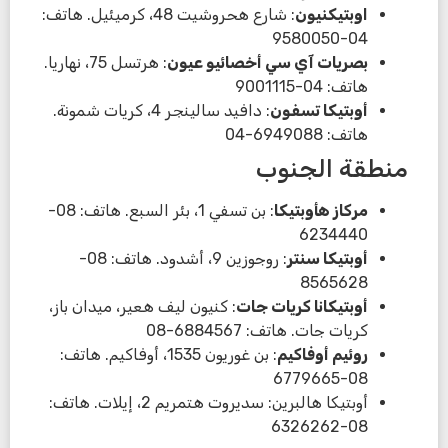
اوبتيكنيون
: شارع هحروشيت 48، كرميئيل. هاتف:
04-9580050
بصريات آي سي أخصائيو عيون
: هرتسل 75، نهاريا.
هاتف: 04-9001115
أوبتيكا تسفون
: دافيد سالينجر 4، كريات شمونة.
هاتف: 6949088-04
منطقة الجنوب
مركاز هأوبتيكا
: بن تسفي 1، بئر السبع. هاتف: 08-
6234440
أوبتيكا سنتر
: روجوزين 9، أشدود. هاتف: 08-
8565628
أوبتيكانا كريات جات
: كنيون ليف هعير، ميدان باز،
كريات جات. هاتف: 6884567-08
روئيم أوفاكيم
: بن غوريون 1535، أوفاكيم. هاتف:
08-6779665
أوبتيكا هالبرين: سديروت هتمريم 2، إيلات. هاتف:
08-6326262