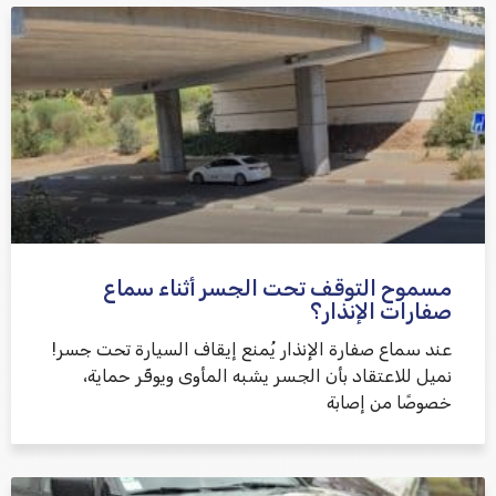
אני מאשר/ת קבלת דיוור במייל ושימוש בפרטים בהתאם
למדיניות הפרטיות
مسموح التوقف تحت الجسر أثناء سماع
שלח משוב
صفارات الإنذار؟
عند سماع صفارة الإنذار يُمنع إيقاف السيارة تحت جسر!
نميل للاعتقاد بأن الجسر يشبه المأوى ويوفّر حماية،
خصوصًا من إصابة