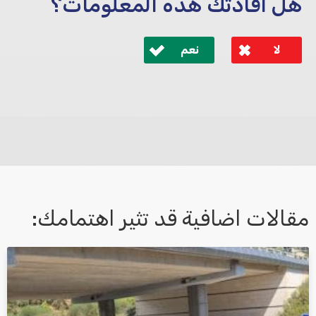
هل افادتك هذه المعلومات؟
لا
نعم
לא קיבלת מענה מספיק או שיש לך שאלות נוספות? אנא
פנה אלינו ונחזור אליך בהקדם.
مقالات اضافية قد تثير اهتمامك:
אני מאשר/ת קבלת דיוור במייל ושימוש בפרטים בהתאם
למדיניות הפרטיות