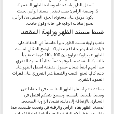
أسفل الظهر باستخدام وسادة الظهر المدمجة.
وضعية الرأس: يجب تعديل مسند الرأس بحيث
يكون مركزه على مستوى الجزء الخلفي من الرأس،
لمنع إصابات الرقبة في حالة وقوع حادث.
ضبط مسند الظهر وزاوية المقعد
تلعب زاوية مسند الظهر دوراً حاسماً في الحفاظ على
قيادة آمنة ومريحة لفترة طويلة. الوضع المثالي لمسند
الظهر هو بزاوية تتراوح بين 100 و110 درجات تقريباً
بالنسبة للمقعد، مما يوفر دعماً مثالياً للعمود الفقري.
من المهم أيضاً ضمان حصول منطقة أسفل الظهر على
دعم كافٍ لمنع التعب والضغط غير الضروري على فقرات
العمود الفقري.
يساعد دعم أسفل الظهر المناسب في الحفاظ على
وضعية طبيعية للجسم، ويسمح بتحكم أفضل في
السيارة. بالإضافة إلى ذلك، تضمن الزاوية الصحيحة
لمسند الظهر بقاء الرأس والرقبة في وضعية طبيعية، مما
يقلل من خطر آلام الرقبة والتعب أثناء القيادة لفترات