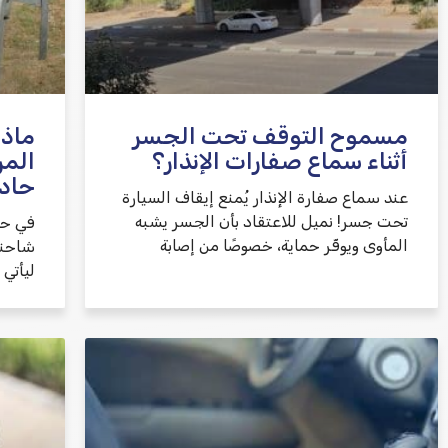
مسموح التوقف تحت الجسر
ماذا
أثناء سماع صفارات الإنذار؟
المر
حاد
عند سماع صفارة الإنذار يُمنع إيقاف السيارة
تحت جسر! نميل للاعتقاد بأن الجسر يشبه
في حا
المأوى ويوفّر حماية، خصوصًا من إصابة
شاحنة
ليأتي