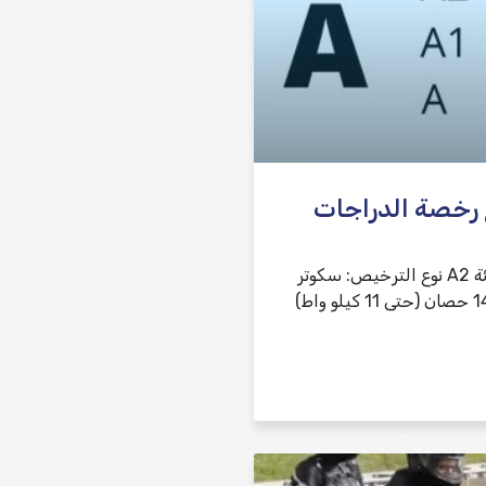
 رخصة الدراجات
رخصة قيادة – فئة A2 نوع الترخيص: سكوتر
بقوة تصل إلى 14.6 حصان (حتى 11 كيلو واط)