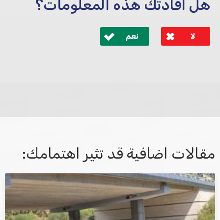
هل افادتك هذه المعلومات؟
لا
نعم
לא קיבלת מענה מספיק או שיש לך שאלות נוספות? אנא
פנה אלינו ונחזור אליך בהקדם.
مقالات اضافية قد تثير اهتمامك:
אני מאשר/ת קבלת דיוור במייל ושימוש בפרטים בהתאם
למדיניות הפרטיות