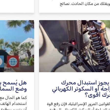
 ويقلك من مكان الحادث. نصائح
يجوز استبدال محرك
هل يُسمح بقي
اجة أو السكوتر الكهربائي
وضع السما
رك أقوى؟
كما هو الحال مع 
استخدام الهاتف ا
لقوانين المرور الإسرائيلية، فإن رفع قوة
أن يتسبب بوقوع 
لدراجة أو السكوتر الكهربائي إلى قوة