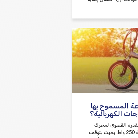
عة المسموح بها
جات الكهربائية؟
القدرة القصوى لمحرك
الدراجة الكهربائية 250 واط، بحيث يتوقف