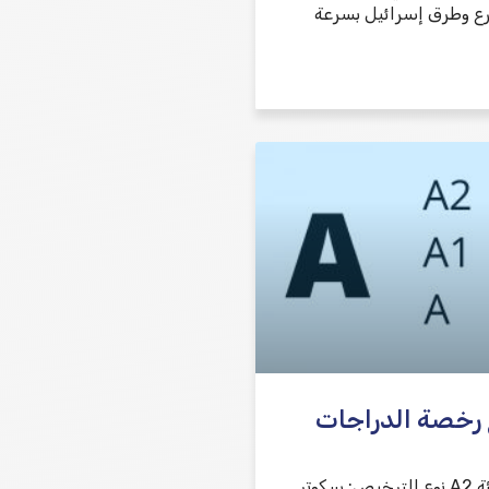
ع وطرق إسرائيل بسرعة
 رخصة الدراجات
رخصة قيادة – فئة A2 نوع الترخيص: سكوتر