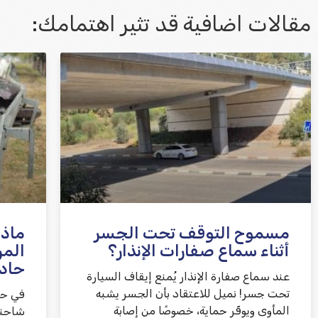
مقالات اضافية قد تثير اهتمامك:
אני מאשר/ת קבלת דיוור במייל ושימוש בפרטים
בהתאם
למדיניות הפרטיות
مسموح التوقف تحت الجسر
ماذا
أثناء سماع صفارات الإنذار؟
المر
حاد
عند سماع صفارة الإنذار يُمنع إيقاف السيارة
تحت جسر! نميل للاعتقاد بأن الجسر يشبه
في حا
المأوى ويوفّر حماية، خصوصًا من إصابة
شاحنة