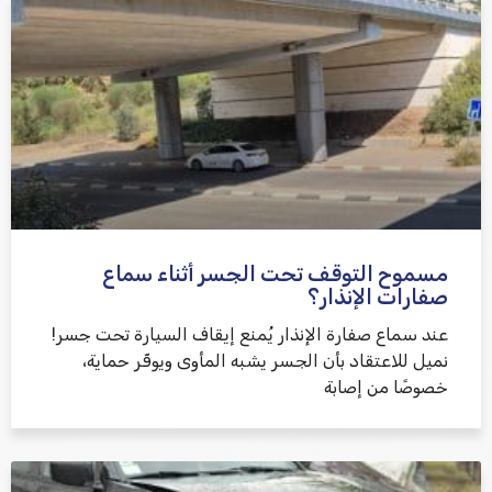
אני מאשר/ת קבלת דיוור במייל ושימוש בפרטים בהתאם
למדיניות הפרטיות
مسموح التوقف تحت الجسر أثناء سماع
שלח משוב
صفارات الإنذار؟
عند سماع صفارة الإنذار يُمنع إيقاف السيارة تحت جسر!
نميل للاعتقاد بأن الجسر يشبه المأوى ويوفّر حماية،
خصوصًا من إصابة