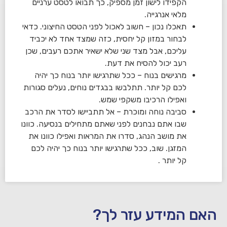
הקפידו לישון זמן מספיק, כך תבואו לטסט ערניים
מלאי אנרגייה.
תאכלו נכון – חשוב לאכול לפני הטסט החיצוני. כדאי
לבחור במזון קל יחסית, כזה שמצד אחד לא יכביד
עליכם, אבל מצד שני שלא ישאיר אתכם רעבים, שכן
רעב יכול להסיח את דעת.
מרגישים בנוח – ככל שתרגישו יותר בנוח כך יהיה
לכם קל יותר. תתלבשו בבגדים נוחים, נעלים סגורות
ואפילו הרכיבו משקפי שמש.
סביבה נוחה ומוכרת – אל תתביישו לסדר את הרכב
שבו אתם נבחנים לפני שאתם מתחילים בנסיעה. כוונו
את מושב הנהג, סדרו את המראות ואפילו כוונו את
המזגן. שוב, ככל שתרגישו יותר בנוח כך יהיה לכם
קל יותר .
האם המידע עזר לך?