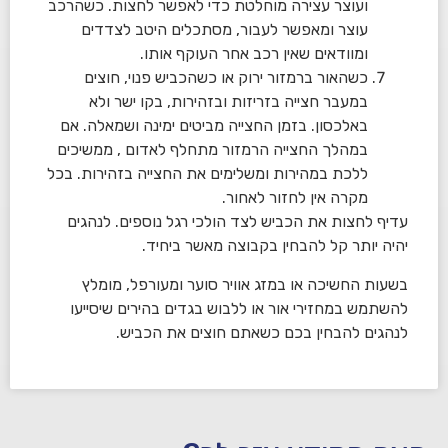
ועוצר עצירה מוחלטת כדי לאפשר לחצות. כשהרכב
עוצר ומאפשר לעבור, מסתכלים היטב לצדדים
ומוודאים שאין רכב אחר העוקף אותו.
כשהאור ברמזור ירוק או כשהכביש פנוי, חוצים
במעבר חצייה בזריזות ובזהירות, בקו ישר ולא
באלכסון. בזמן החצייה מביטים ימינה ושמאלה. אם
במהלך החצייה הרמזור מתחלף לאדום , ממשיכים
ללכת במהירות ומשלימים את החצייה בזהירות. בכל
מקרה אין לחזור לאחור.
עדיף לחצות את הכביש לצד הולכי רגל נוספים. לנהגים
יהיה יותר קל להבחין בקבוצה מאשר ביחיד.
בשעות החשיכה או במזג אוויר סוער ומעורפל, מומלץ
להשתמש במחזירי אור או ללבוש בגדים בהירים שיסייעו
לנהגים להבחין בכם כשאתם חוצים את הכביש.