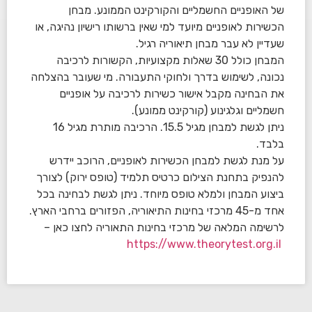
של האופניים החשמליים והקורקינט הממונע. מבחן
הכשירות לאופניים מיועד למי שאין ברשותו רישיון נהיגה, או
שעדיין לא עבר מבחן תיאוריה רגיל.
המבחן כולל 30 שאלות מקצועיות, הקשורות לרכיבה
נכונה, לשימוש בדרך ולחוקי התעבורה. מי שעובר בהצלחה
את הבחינה מקבל אישור כשירות לרכיבה על אופניים
חשמליים וגלגינוע (קורקינט ממונע).
ניתן לגשת למבחן מגיל 15.5. הרכיבה מותרת מגיל 16
בלבד.
על מנת לגשת למבחן הכשירות לאופניים, הרוכב יידרש
להנפיק בתחנת הצילום כרטיס תלמיד (טופס ירוק) לצורך
ביצוע המבחן ולמלא טופס מיוחד. ניתן לגשת לבחינה בכל
אחד מ-45 מרכזי בחינות התיאוריה, הפזורים ברחבי הארץ.
לרשימה המלאה של מרכזי בחינות התאוריה לחצו כאן –
https://www.theorytest.org.il