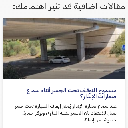
مقالات اضافية قد تثير اهتمامك:
אני מאשר/ת קבלת דיוור במייל ושימוש בפרטים בהתאם
למדיניות הפרטיות
مسموح التوقف تحت الجسر أثناء سماع
שלח משוב
صفارات الإنذار؟
عند سماع صفارة الإنذار يُمنع إيقاف السيارة تحت جسر!
نميل للاعتقاد بأن الجسر يشبه المأوى ويوفّر حماية،
خصوصًا من إصابة