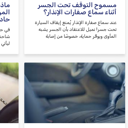
مسموح التوقف تحت الجسر
ماذا
أثناء سماع صفارات الإنذار؟
المر
حاد
عند سماع صفارة الإنذار يُمنع إيقاف السيارة
تحت جسر! نميل للاعتقاد بأن الجسر يشبه
في حا
المأوى ويوفّر حماية، خصوصًا من إصابة
شاحنة
ليأتي