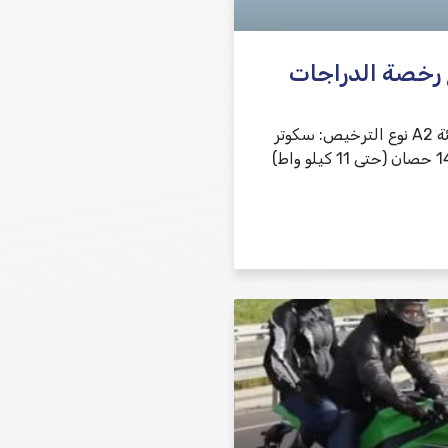
 رخصة الدراجات
رخصة قيادة – فئة A2 نوع الترخيص: سكوتر
بقوة تصل إلى 14.6 حصان (حتى 11 كيلو واط)