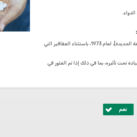
لدواء.
“عقار خطير” – كما هو محدد في قانون العقاقير الخطرة [الصيغة الجديدة]، لعام 1973، باستثناء العقاقير التي
قيادة تحت تأثيره، بما في ذلك إذا تم العثور في
نعم