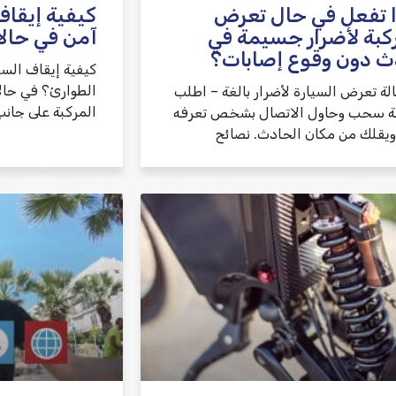
 تفعل في حال تعرض
كيفية إيقاف
كبة لأضرار جسيمة في
آمن في حال
ث دون وقوع إصابات؟
كيفية إيقاف الس
الطوارئ؟ في حال
لة تعرض السيارة لأضرار بالغة – اطلب
المركبة على جانب
 سحب وحاول الاتصال بشخص تعرفه
 ويقلك من مكان الحادث. نصائح