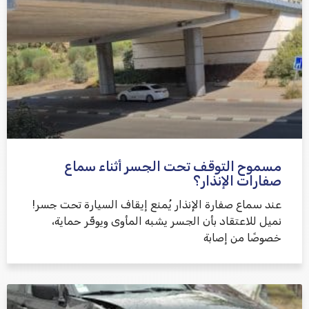
אני מאשר/ת קבלת דיוור במייל ושימוש בפרטים בהתאם
למדיניות הפרטיות
مسموح التوقف تحت الجسر أثناء سماع
שלח משוב
صفارات الإنذار؟
عند سماع صفارة الإنذار يُمنع إيقاف السيارة تحت جسر!
نميل للاعتقاد بأن الجسر يشبه المأوى ويوفّر حماية،
خصوصًا من إصابة