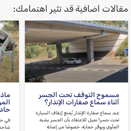
مقالات اضافية قد تثير اهتمامك:
אני מאשר/ת קבלת דיוור במייל ושימוש בפרטים
בהתאם
למדיניות הפרטיות
مسموح التوقف تحت الجسر
ماذا
أثناء سماع صفارات الإنذار؟
المر
حاد
عند سماع صفارة الإنذار يُمنع إيقاف السيارة
تحت جسر! نميل للاعتقاد بأن الجسر يشبه
في حا
المأوى ويوفّر حماية، خصوصًا من إصابة
شاحنة