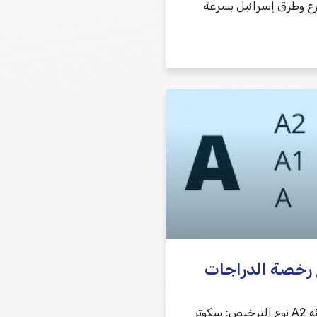
ع وطرق إسرائيل بسرعة
 رخصة الدراجات
رخصة قيادة – فئة A2 نوع الترخيص: سكوتر