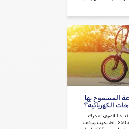
عة المسموح بها
جات الكهربائية؟
القدرة القصوى لمحرك
الدراجة الكهربائية 250 واط، بحيث يتوقف