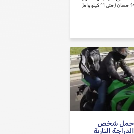
بقوة تصل إلى 14.6 حصان (حتى 11 كيلو واط)
 حمل شخص
دراجة النارية