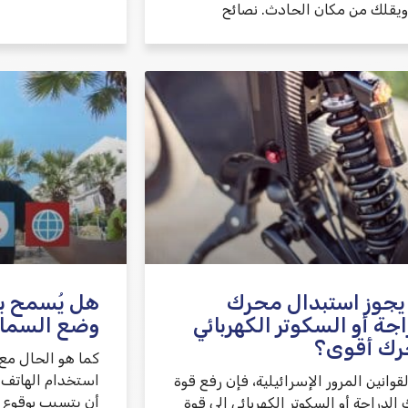
 ويقلك من مكان الحادث. نصائح
يجوز استبدال محرك
هل يُسمح بقي
اجة أو السكوتر الكهربائي
وضع السما
رك أقوى؟
كما هو الحال مع 
استخدام الهاتف ا
لقوانين المرور الإسرائيلية، فإن رفع قوة
أن يتسبب بوقوع 
لدراجة أو السكوتر الكهربائي إلى قوة