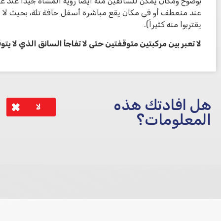
بوضوح ومكان يمكن للسائقين منه أيضاً رؤية المشاة جيداً عند ع
عند منعطف أو في مكان يقع مباشرة أسفل حافة تلة، بحيث لا يت
يقتربوا منه كثيراً).
لا تعبر بين مركبتين متوقفتين حتى لا تفاجأ السائق الذي لا يت
هل افادتك هذه
لا
المعلومات؟
לא קיבלת מענה מספיק או שיש לך שאלות נוספות? אנא פנה אלינו