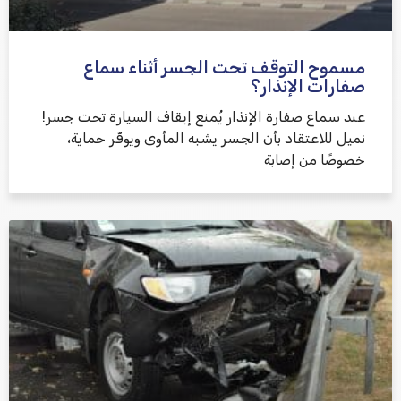
مسموح التوقف تحت الجسر أثناء سماع
שלח משוב
صفارات الإنذار؟
عند سماع صفارة الإنذار يُمنع إيقاف السيارة تحت جسر!
نميل للاعتقاد بأن الجسر يشبه المأوى ويوفّر حماية،
خصوصًا من إصابة