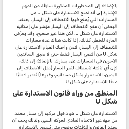
بالإضافة إلى المحظورات المذكورة سابقًا، من المهم
الإشارة إلى أنه تمنع الاستدارة على شكل U من
المسارات التي يُمنع فيها الانعطاف إلى اليسار. يعتقد
البعض أن منع الانعطاف إلى اليسار مؤشر على إمكانية
الاستدارة على شكل U، لكن هذا غير صحيح، وقد يعرّض
المارة للخطر. كذلك، إذا كانت هناك عدة مسارات
للانعطاف إلى اليسار، فمن واجبك القيام الاستدارة على
شكل U من أقصى اليسار فقط، حتى لا تعيق السائقين
الآخرين في المسارات على يسارك. بالإضافة إلى ذلك،
فإن أي لافتة لانعطاف لغير اليسار (مثل الانعطاف إلى
اليمين، الاستمرار بشكل مستقيم، وغيرها) تُعتبر فعليًا
منعًا للاستدارة على شكل U.
المنطق من وراء قانون الاستدارة على
شكل
U
الاستدارة على شكل U هو دخول مركبة إلى مسار محدد
من جهة غير الاتجاه العادي لحركة السير، ولذلك يجب أن
يحدد القانون واللافتات بوضوح متى يُسمح بالاستدارة