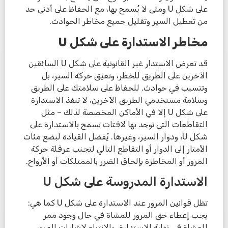
على شكل U ومتى لا يُسمح بها، مع الحفاظ على أدنى حد
من تعطيل السير وتقليل جميع مخاطر الحوادث.
مخاطر الاستدارة على شكل
U
قد تعرض الاستدار غير القانونية على شكل U السائقين
الآخرين على الطريق للخطر، وتعيق حركة السير، بل
وتتسبب في حوادث. للحفاظ على سلامتك على الطريق
وسلامة مستخدمي الطريق الآخرين، لا تنفذ الاستدارة
على شكل U إلا في الأماكن المخصصة لذلك – مثل
التقاطعات التي توجد بها لافتات تسمح بالاستدارة على
شكل U، ودوار السير، وغيرها. يُفضل القيادة لبضع مئات
الأمتار إلى الدوار أو التقاطع التالي لتجنب عرقلة حركة
المرور أو المخاطرة بإلحاق الضرر بالممتلكات أو الأرواح.
الاستدارة المدروسة على شكل U
تظل قوانين المرور عند الاستدارة على شكل U كما هي:
يجب إعطاء حق المرور للمشاة في حال وجود ممر
للمشاة في نهاية الاستدارة، والانتباه لإشارات المرور